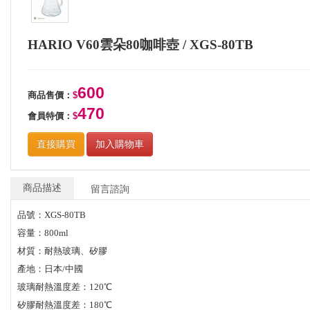
HARIO V60雲朵80咖啡壺 / XGS-80TB
600
商品售價：
$
470
會員特價：
$
直接購買
加入購物車
商品描述
留言諮詢
品號：XGS-80TB
容量：800ml
材質：耐熱玻璃、矽膠
產地：日本/中國
玻璃耐熱溫度差：120℃
矽膠耐熱溫度差：180℃