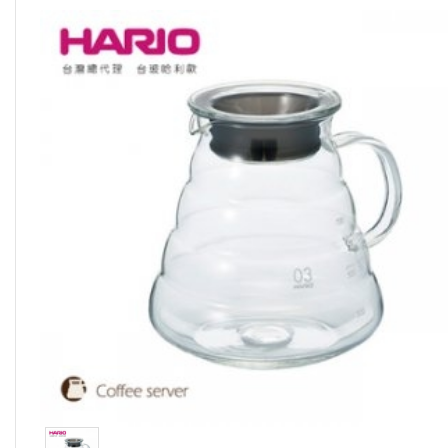
消
息
回
淘
金
購
商
城
」
更
多
選
項