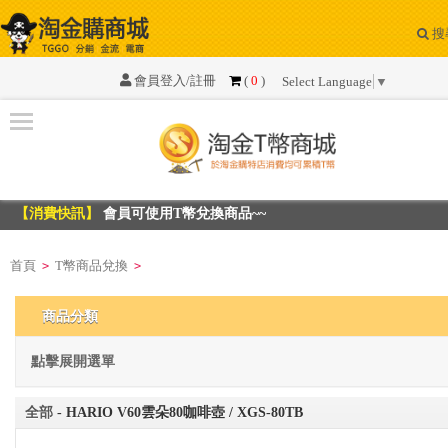
搜
系
統
會員登入/註冊
(
0
)
Select Language
▼
公
告
資
訊
【消費快訊】
會員可使用T幣兌換商品~~
【消費快訊】
會員可使用T幣兌換商品~~
T
幣
首頁
T幣商品兌換
>
>
商
品
商品分類
兌
換
點擊展開選單
最
全部
- HARIO V60雲朵80咖啡壺 / XGS-80TB
新