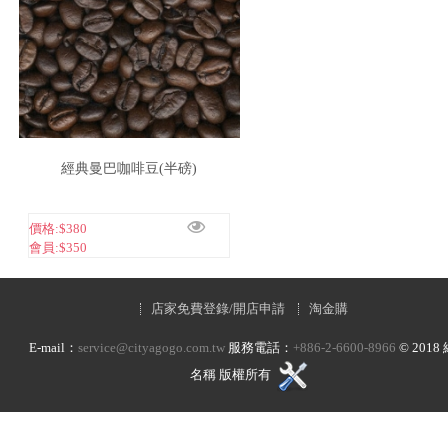
經典曼巴咖啡豆(半磅)
價格:
$380
會員:
$350
店家免費登錄/開店申請
淘金購
E-mail：
service@cityagogo.com.tw
服務電話：
+886-2-6600-8966
©
2018
名稱 版權所有