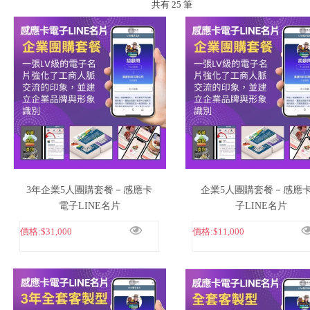
共有 25 筆
消
息
回
淘
金
購
商
城
」
3年企業5人團購套餐－感應卡
企業5人團購套餐－感應
電子LINE名片
子LINE名片
更
多
價格:
$31,000
價格:
$11,000
選
項