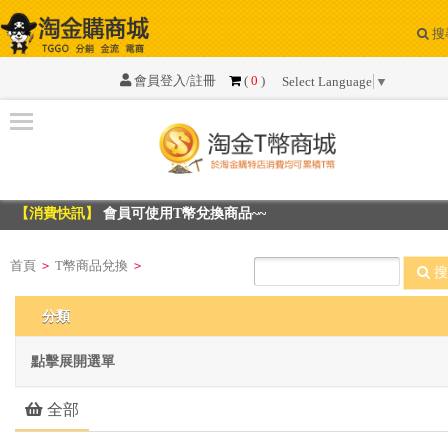
搜
系
統
會員登入/註冊
(
0
)
Select Language
▼
公
告
資
訊
【消費快訊】
會員可使用T幣兌換商品~~
【消費快訊】
會員可使用T幣兌換商品~~
T
幣
首頁
T幣商品兌換
>
>
搜
商
品
分類
兌
換
點擊展開選單
全部
最
新