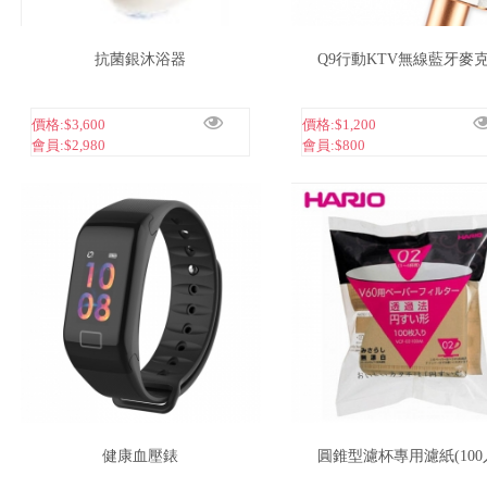
抗菌銀沐浴器
Q9行動KTV無線藍牙麥
價格:
$3,600
價格:
$1,200
會員:
$2,980
會員:
$800
健康血壓錶
圓錐型濾杯專用濾紙(100