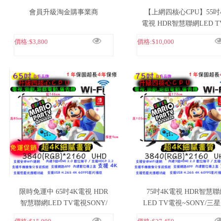
會員升級淘金購事業商
【上網四核心CPU】55吋
電視 HDR智慧聯網LED T
視~SONY/三星 55吋Ａ＋
價格:
$3,800
價格:
$10,000
板～
限時免運中 65吋4K電視 HDR
75吋4K電視 HDR智慧聯
智慧聯網LED TV電視SONY/
LED TV電視~SONY/三星 
三星 65吋Ａ＋級面板～
吋Ａ＋級面板～