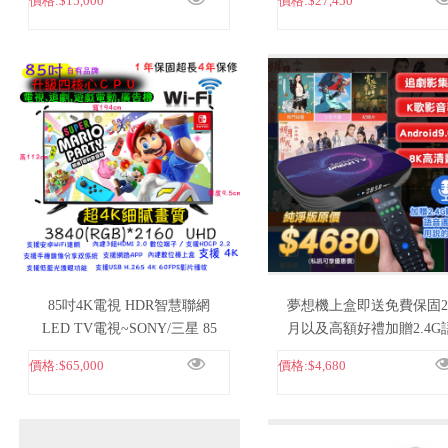
價格:
$15,000
價格:
$27,450
85吋4K電視 HDR智慧聯網
夢想機上盒即送免費保固2
LED TV電視~SONY/三星 85
月以及高額好禮加贈2.4G
吋Ａ＋級面板～
遙控器
價格:
$65,000
價格:
$4,680