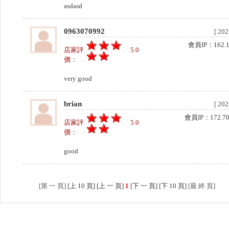
asdasd
知
0963070992
[ 202
產
會員IP：162.15
店家評
5.0
品
價：
介
紹
very good
brian
[ 202
留
會員IP：172.70.
言
店家評
5.0
價：
給
我
good
更
[第 一 頁]
[上 10 頁] [上 一 頁]
1
[下 一 頁] [下 10 頁]
[最 終 頁]
多
選
項