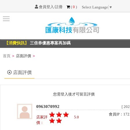
會員登入/註冊
(
0
)
Select Language
▼
首
頁
【消費快訊】
三倍券優惠專案再加碼
最
【消費快訊】
三倍券優惠專案再加碼
新
消
首頁
店面評價
>
>
息
店面評價
服
務
項
您需登入後才可留言評價
目
0963070992
[ 202
不
會員IP：172.6
店家評
5.0
可
價：
不