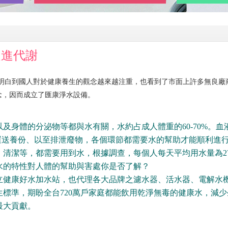
促進代謝
，明白到國人對於健康養生的觀念越來越注重，也看到了市面上許多無良廠
念，因而成立了匯康淨水設備。
及身體的分泌物等都與水有關，水約占成人體重的60-70%。血
運送養份、以至排泄廢物，各個環節都需要水的幫助才能順利進
清潔等，都需要用到水，根據調查，每個人每天平均用水量為27
水的特性對人體的幫助與害處你是否了解？
立健康好水加水站，也代理各大品牌之濾水器、活水器、電解水
標準，期盼全台720萬戶家庭都能飲用乾淨無毒的健康水，減少
最大貢獻。