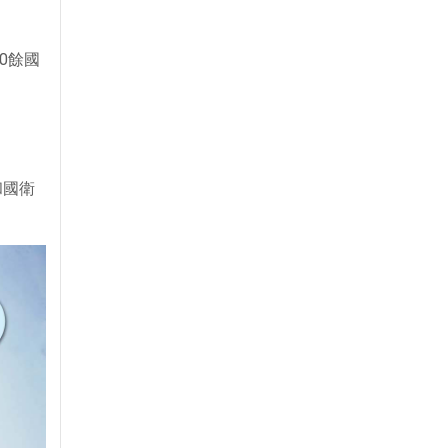
0餘國
和國衛
。