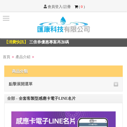
會員登入/註冊
(
0
)
首
頁
【消費快訊】
三倍券優惠專案再加碼
最
【消費快訊】
三倍券優惠專案再加碼
新
消
首頁
產品介紹
>
>
息
商品分類
服
務
點擊展開選單
項
目
全部
- 全套客製型感應卡電子LINE名片
不
可
不