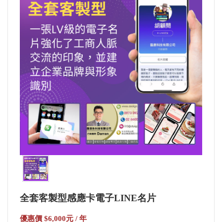
知
產
品
介
紹
留
言
給
我
更
多
選
全套客製型感應卡電子LINE名片
項
優惠價 $6,000元 / 年