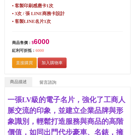
• 客製印刷感應卡1次
• 3次 / 張 LINE商務卡設計
• 客製LINE名片1次
6000
商品售價：
$
紅利可折抵：
6000
直接購買
加入購物車
商品描述
留言諮詢
一張LV級的電子名片，強化了工商人
脈交流的印象，並建立企業品牌與形
象識別，輕鬆打造服務與商品的高階
價值，如同出門代步豪車、名錶，擁