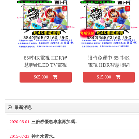
85吋4K電視 HDR智
限時免運中 65吋4K
慧聯網LED TV電視
電視 HDR智慧聯網
~SONY/三星 85吋Ａ
LED TV電視SONY/
$65,000
$15,000
＋級面板～
三星 65吋Ａ＋級面
板～
最新消息
2020-06-01
三倍券優惠專案再加碼..
2015-07-23
神奇水素水..