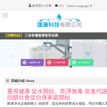
會員登入/註冊
(
0
)
Select Language
▼
首
頁
【消費快訊】
三倍券優惠專案再加碼
最
【消費快訊】
三倍券優惠專案再加碼
新
消
息
服
務
項
目
詳細介紹 About
重視健康 從水開始、乾淨無毒 促進代
不
回饋社會從自身家庭開始
可
匯康淨水設備創辦人-胡經理，從自身的經歷為出發點，明白到國人
不