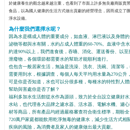
於健康養生的觀念越來越注重，也看到了市面上許多無良廠商販賣
知
食品，以為國人健康的生活方式做出貢獻的經營理念，因而成立了
淨水設備。
產
為什麼我們選擇水呢？
品
因為水是構成人體的重要成分，如血液、淋巴液以及身體的
介
泌物等都與水有關，水約占成人體重的60-70%。血液中含
紹
約達90%以上，我們進食後，吞嚥、消化、運送養份、以至
泄廢物，各個環節都需要水的幫助才能順利進行。
留
也包含一般居家生活，無論是洗澡、洗衣、洗碗、清潔等，
言
需要用到水，根據調查，每個人每天平均用水量為270公升
給
可是你是否知道，水也可以分很多種，每種水的特性對人體
我
幫助與害處你是否了解？
福利多加水生活館從水作為源頭，致力於全台設立健康好水
更
水站，也代理各大品牌之濾水器、活水器、電解水機、濾心
多
材等商品，所有產品均經過嚴格審查符合衛生標準，期盼全
選
720萬戶家庭都能飲用乾淨無毒的健康水，減少生活方式相
項
疾病的風險，為消費者及家人的健康做出最大貢獻。