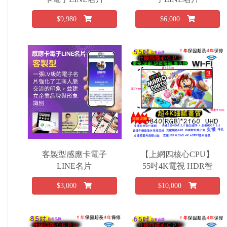
$9,980
$6,000
客製型感應卡電子
【上網四核心CPU】
LINE名片
55吋4K電視 HDR智
慧聯網LED TV電視
$3,000
$10,000
~SONY/三星 55吋Ａ
＋級面板～