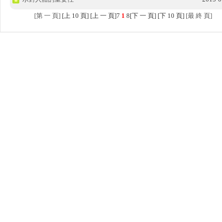
知
[第 一 頁]
[上 10 頁] [上 一 頁]
7
1
8
[下 一 頁] [下 10 頁]
[最 終 頁]
產
品
介
紹
留
言
給
我
更
多
選
項