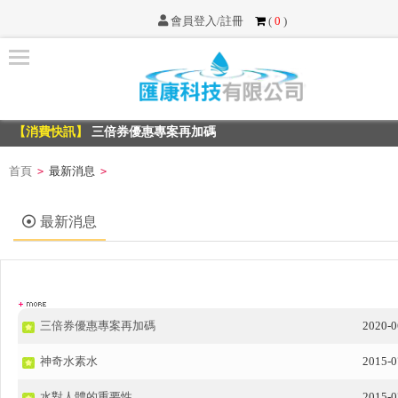
會員登入/註冊
(
0
)
首
頁
【消費快訊】
三倍券優惠專案再加碼
最
【消費快訊】
三倍券優惠專案再加碼
新
消
首頁
最新消息
>
>
息
最新消息
服
務
項
目
三倍券優惠專案再加碼
2020-0
不
神奇水素水
2015-0
可
不
水對人體的重要性
2015-0