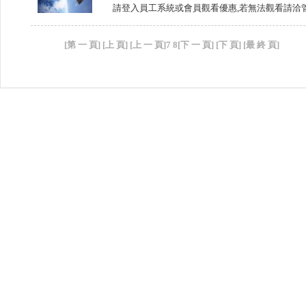
請登入員工系統或會員觀看優惠,若無法觀看請洽
知
[第 一 頁]
[上 頁]
[上 一 頁]
7
8
[下 一 頁] [下 頁]
[最 終 頁]
產
品
介
紹
留
言
給
我
更
多
選
項