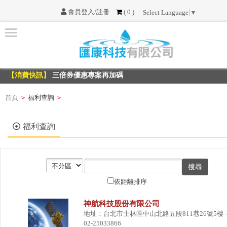
會員登入/註冊
(
0
)
Select Language
▼
首
頁
【消費快訊】
三倍券優惠專案再加碼
最
【消費快訊】
三倍券優惠專案再加碼
新
消
首頁
福利查詢
>
>
息
福利查詢
服
務
項
目
依距離排序
不
神航科技股份有限公司
可
地址：台北市士林區中山北路五段811巷26號5樓 -
02-25033866
不